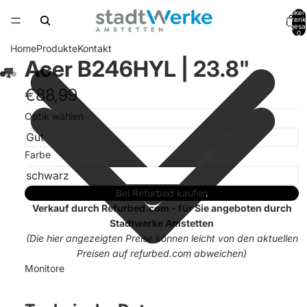
Artikel
Warenk
insgesa
0
Home
Produkte
Kontakt
Acer B246HYL | 23.8"
€88,99
Optik wählen
Farbe
Bei Refurbed kaufen
Verkauf durch Refurbed.com - für Sie angeboten durch
Stadtwerke Amstetten
(Die hier angezeigten Preise können leicht von den aktuellen
Preisen auf refurbed.com abweichen)
Monitore